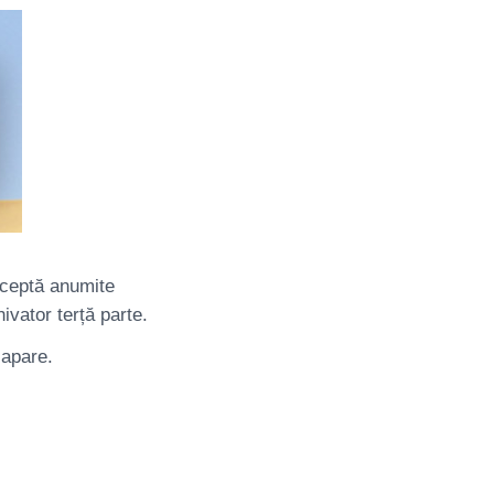
cceptă anumite
hivator terță parte.
 apare.