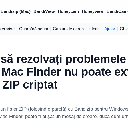
Bandizip (Mac)
BandiView
Honeycam
Honeyview
BandiCam
terprise
|
Cumpără acum
|
Capturi de ecran
|
Istoric
|
Ajutor
|
Ghid
ă rezolvați problemele
 Mac Finder nu poate ex
r ZIP criptat
 un fișier ZIP (folosind o parolă) cu Bandizip pentru Windows 
 Mac Finder, poate fi afișat un mesaj de eroare, după cum u