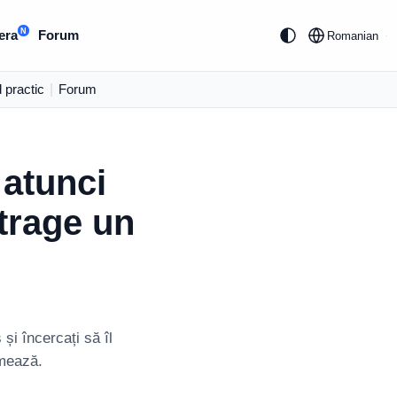
N
era
Forum
Romanian
 practic
|
Forum
 atunci
trage un
și încercați să îl
rmează.