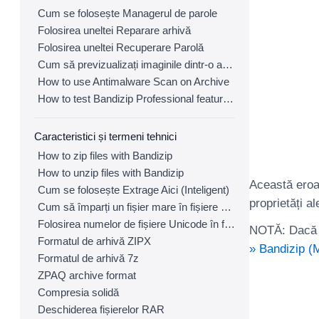
Cum se folosește Managerul de parole
Folosirea uneltei Reparare arhivă
Folosirea uneltei Recuperare Parolă
Cum să previzualizați imaginile dintr-o arhivă cu Bandizip
How to use Antimalware Scan on Archive
How to test Bandizip Professional features before purchase
Caracteristici și termeni tehnici
How to zip files with Bandizip
How to unzip files with Bandizip
Această eroa
Cum se folosește Extrage Aici (Inteligent)
proprietăți al
Cum să împarți un fișier mare în fișiere mai mici cu Bandizip
Folosirea numelor de fișiere Unicode în format ZIP
NOTĂ: Dacă c
Formatul de arhivă ZIPX
» Bandizip (
Formatul de arhivă 7z
ZPAQ archive format
Compresia solidă
Deschiderea fișierelor RAR