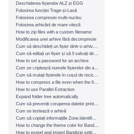
Deschiderea fișierelor ALZ și EGG
Folosirea funcției Trage-și-Lasă
Folosirea compresiei multi-nucleu
Folosirea arhivării de mare viteză
How to zip files with a custom filename
Modificarea unei arhive fără decompresie
Cum să deschideți un fișier dintr-o arhivă fără extragere
Cum să editați un fișier și să îl salvați direct într-o arhivă
How to set a password for an archive
Cum se criptează numele fișierelor din arhive
Cum să mutați fișierele în coșul de reciclare (coș de gunoi) la ștergere
How to compress a file even when the file is used by another process
How to use Parallel Extraction
Expand folder tree automatically
Cum să preveniți coruperea datelor printr-un backup sigur
Cum se testează o arhivă
Cum să copiați informațiile Zone.Identifier pentru protecția împotriva programelor malware
How to change the theme color for Bandizip
How to export and import Bandizip settings