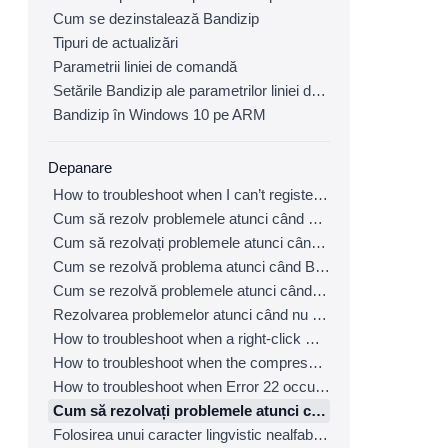
Cum se dezinstalează Bandizip
Tipuri de actualizări
Parametrii liniei de comandă
Setările Bandizip ale parametrilor liniei de comandă
Bandizip în Windows 10 pe ARM
Depanare
How to troubleshoot when I can’t register Bandizip
Cum să rezolv problemele atunci când nu pot accesa contul de e-mail pe care l-am folosit pentru a cumpăra Bandizip
Cum să rezolvați problemele atunci când detectarea automată a paginii de cod nu funcționează corect
Cum se rezolvă problema atunci când Bandizip deschide automat fișiere arhivă la descărcarea de pe browser
Cum se rezolvă problemele atunci când o pictogramă pentru arhive nu apare corect în Explorer de fișiere
Rezolvarea problemelor atunci când nu apare un meniu cu clic dreapta (meniu contextual) pentru Bandizip
How to troubleshoot when a right-click menu (context menu) for Bandizip isn’t displayed properly
How to troubleshoot when the compression or decompression speed is too slow
How to troubleshoot when Error 22 occurs and Mac Finder on Catalina can’t extract a ZIP archive
Cum să rezolvați problemele atunci când Mac Finder nu poate extrage un fișier ZIP criptat
Folosirea unui caracter lingvistic nealfabetic într-o parolă