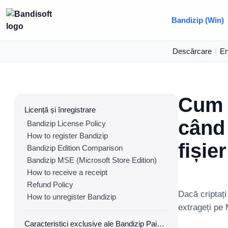
Bandizip (Win)
Descărcare
|
En
Cum s
Licență și înregistrare
când
Bandizip License Policy
How to register Bandizip
fișie
Bandizip Edition Comparison
Bandizip MSE (Microsoft Store Edition)
How to receive a receipt
Refund Policy
Dacă criptați
How to unregister Bandizip
extrageți pe
Caracteristici exclusive ale Bandizip Paid Edition