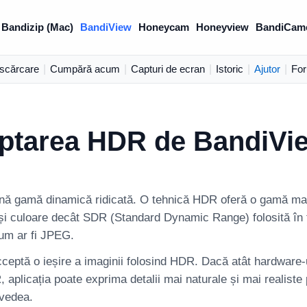
Bandizip (Mac)
BandiView
Honeycam
Honeyview
BandiCam
scărcare
|
Cumpără acum
|
Capturi de ecran
|
Istoric
|
Ajutor
|
Fo
ptarea HDR de BandiVi
 gamă dinamică ridicată. O tehnică HDR oferă o gamă mai
 și culoare decât SDR (Standard Dynamic Range) folosită în f
cum ar fi JPEG.
eptă o ieșire a imaginii folosind HDR. Dacă atât hardware-u
aplicația poate exprima detalii mai naturale și mai realiste 
 vedea.