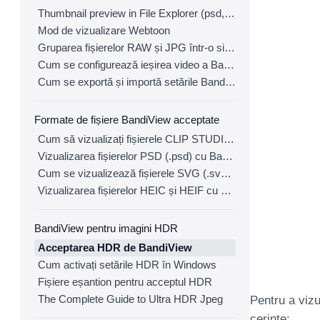
Thumbnail preview in File Explorer (psd, clip, ...)
Mod de vizualizare Webtoon
Gruparea fișierelor RAW și JPG într-o singură imagine
Cum se configurează ieșirea video a BandiView
Cum se exportă și importă setările BandiView
Formate de fișiere BandiView acceptate
Cum să vizualizați fișierele CLIP STUDIO PAINT (.clip) cu BandiView
Vizualizarea fișierelor PSD (.psd) cu BandiView
Cum se vizualizează fișierele SVG (.svg) cu BandiView
Vizualizarea fișierelor HEIC și HEIF cu BandiView
BandiView pentru imagini HDR
Acceptarea HDR de BandiView
Cum activați setările HDR în Windows
Fișiere eșantion pentru acceptul HDR
The Complete Guide to Ultra HDR Jpeg
Pentru a vizu
cerințe: