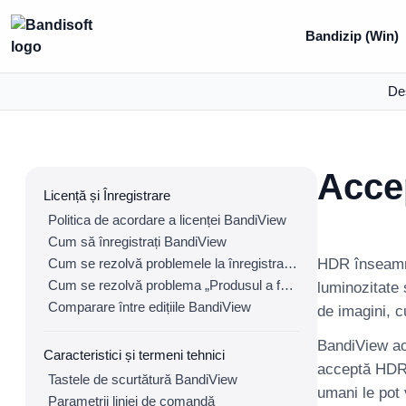
Bandizip (Win)
De
Acce
Licență și Înregistrare
Politica de acordare a licenței BandiView
Cum să înregistrați BandiView
Cum se rezolvă problemele la înregistrarea BandiView
HDR înseamnă
Cum se rezolvă problema „Produsul a fost înregistrat pe prea multe dispozitive”.
luminozitate
Comparare între edițiile BandiView
de imagini, 
BandiView acc
Caracteristici și termeni tehnici
acceptă HDR, 
Tastele de scurtătură BandiView
umani le pot
Parametrii liniei de comandă