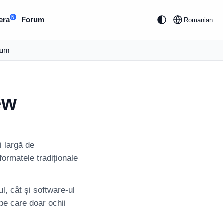
N
era
Forum
Romanian
rum
ew
 largă de
ormatele tradiționale
l, cât și software-ul
pe care doar ochii