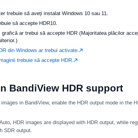
r trebuie să aveți instalat Windows 10 sau 11.
rebuie să accepte HDR10.
 grafică ar trebui să accepte HDR (Majoritatea plăcilor acce
lterior.)
DR din Windows ar trebui activate.
maginii trebuie să accepte HDR.
on BandiView HDR support
images in BandiView, enable the HDR output mode in the 
t Auto, HDR images are displayed with HDR output, while re
th SDR output.