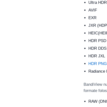
Ultra HDR
AVIF
EXR
JXR (HDP
HEIC(HEIF
HDR PSD (
HDR DDS
HDR JXL
HDR PNG 
Radiance
BandiView nu
formate folo
RAW (DNG