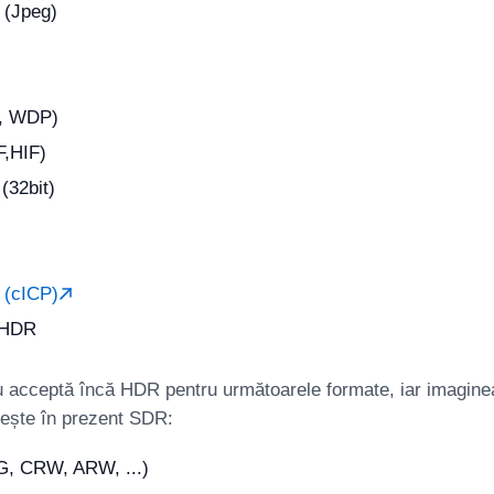
 (Jpeg)
, WDP)
,HIF)
32bit)
(cICP)
 HDR
 acceptă încă HDR pentru următoarele formate, iar imaginea
sește în prezent SDR:
, CRW, ARW, ...)