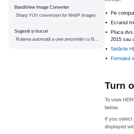
BandiView Image Converter
Pe compute
Sharp YUV conversion for WebP images
Ecranul t
Sugestii și trucuri
Placa dvs.
Rularea automată a unei prezentări cu BandiView
2015 sau u
Setările H
Formatul i
Turn 
To view HDR 
below.
If you selec
displayed wi