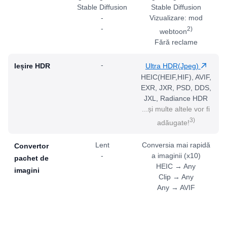
Stable Diffusion
Stable Diffusion
-
Vizualizare: mod
-
2)
webtoon
Fără reclame
-
Ieșire HDR
Ultra HDR(Jpeg)
HEIC(HEIF,HIF), AVIF,
EXR, JXR, PSD, DDS,
JXL, Radiance HDR
...și multe altele vor fi
3)
adăugate!
Lent
Conversia mai rapidă
Convertor
-
a imaginii (x10)
pachet de
HEIC → Any
imagini
Clip → Any
Any → AVIF