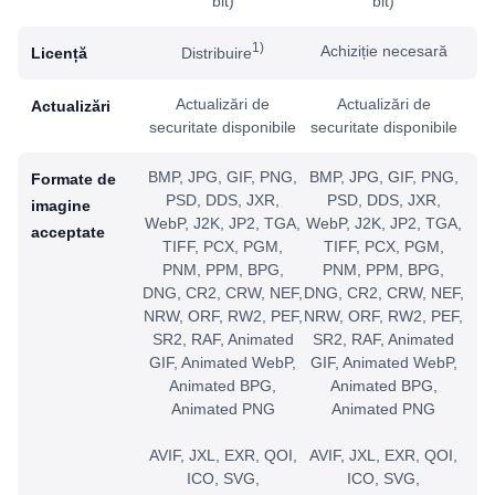
bit)
bit)
1)
Achiziție necesară
Distribuire
Licență
Actualizări de
Actualizări de
Actualizări
securitate disponibile
securitate disponibile
BMP, JPG, GIF, PNG,
BMP, JPG, GIF, PNG,
Formate de
PSD, DDS, JXR,
PSD, DDS, JXR,
imagine
WebP, J2K, JP2, TGA,
WebP, J2K, JP2, TGA,
acceptate
TIFF, PCX, PGM,
TIFF, PCX, PGM,
PNM, PPM, BPG,
PNM, PPM, BPG,
DNG, CR2, CRW, NEF,
DNG, CR2, CRW, NEF,
NRW, ORF, RW2, PEF,
NRW, ORF, RW2, PEF,
SR2, RAF, Animated
SR2, RAF, Animated
GIF, Animated WebP,
GIF, Animated WebP,
Animated BPG,
Animated BPG,
Animated PNG
Animated PNG
AVIF, JXL, EXR, QOI,
AVIF, JXL, EXR, QOI,
ICO, SVG,
ICO, SVG,