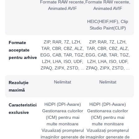
Formate RAW recente,
Formate RAW recente,
Animated AVIF
Animated AVIF
HEIC(HEIF,HIF), Clip
Studio Paint(CLIP)
ZIP, RAR, 7Z, LZH,
ZIP, RAR, 7Z, LZH,
Formate
TAR, CBR, CBZ, ALZ,
TAR, CBR, CBZ, ALZ,
acceptate
EGG, CAB, TAR, TGZ,
EGG, CAB, TAR, TGZ,
pentru arhive
LZH, LHA, ISO, UDF,
LZH, LHA, ISO, UDF,
ZPAQ, ZIPX, ZSTD, ...
ZPAQ, ZIPX, ZSTD, ...
Nelimitat
Nelimitat
Rezoluție
maximă
HiDPI (DPI-Aware)
HiDPI (DPI-Aware)
Caracteristici
Gestionarea culorilor
Gestionarea culorilor
exclusive
(ICM) pentru mai
(ICM) pentru mai
multe monitoare
multe monitoare
Vizualizați prompterul
Vizualizați prompterul
imaginilor generate de
imaginilor generate de