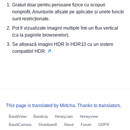
Gratuit doar pentru persoane fizice cu scopuri
nonprofit. Anunțurile afișate pe aplicație și unele funcții
sunt restricționate.
Pot fi vizualizate imagini multiple într-un flux vertical
(ca la paginile browserelor).
Se afișează imagini HDR în HDR10 cu un sistem
compatibil HDR.
This page is translated by Mirtcha. Thanks to translators.
BandiView
Bandizip
Honeycam
Honeyview
BandiCamera
Shutdown8
About
Forum
GDPR